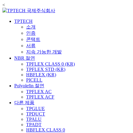
<
TPTECH
소개
인증
콘택트
서류
지속 가능한 개발
NBR 절연
TPFLEX CLASS 0 (KR)
TPFLEX STD (KR)
HBFLEX (KR)
PICELL
Polyolefin 절연
TPFLEX AC
TPFLEX ACF
다른 제품
TPGLUE
TPDUCT
TPALU
TPADT
HBFLEX CLASS 0