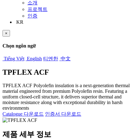
소개
프로젝트
인증
KR
×
Chọn ngôn ngữ
Tiếng Việt
English
티엔한
中文
TPFLEX ACF
TPFLEX ACF Polyolefin insulation is a next-generation thermal
material engineered from premium Polyolefin resin. Featuring a
uniform closed-cell structure, it delivers superior thermal and
moisture resistance along with exceptional durability in harsh
environments
Catalogue 다운로드
인증서 다운로드
제품 세부 정보