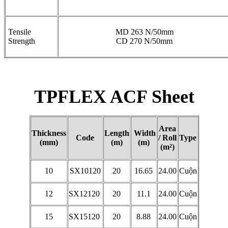
Tensile
MD 263 N/50mm
Strength
CD 270 N/50mm
TPFLEX ACF Sheet
Area
Thickness
Length
Width
Code
/ Roll
Type
(mm)
(m)
(m)
(m²)
10
SX10120
20
16.65
24.00
Cuộn
12
SX12120
20
11.1
24.00
Cuộn
15
SX15120
20
8.88
24.00
Cuộn