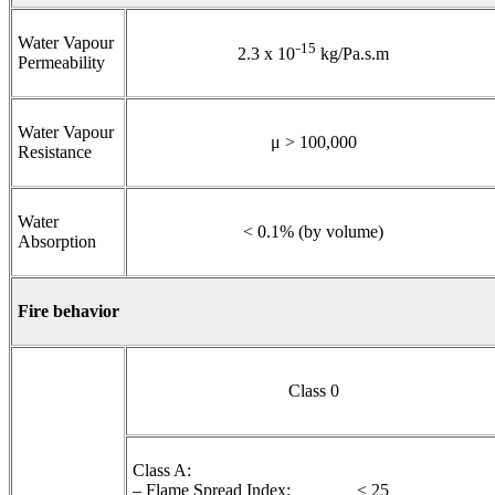
Water Vapour
15
2.3 x 10⁻
kg/Pa.s.m
Permeability
Water Vapour
μ > 100,000
Resistance
Water
< 0.1% (by volume)
Absorption
Fire behavior
Class 0
Class A:
– Flame Spread Index: < 25