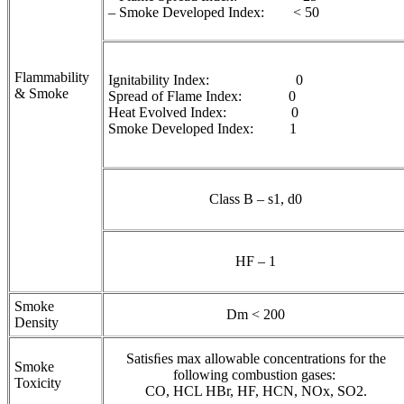
– Smoke Developed Index: < 50
Flammability
Ignitability Index: 0
& Smoke
Spread of Flame Index: 0
Heat Evolved Index: 0
Smoke Developed Index: 1
Class B – s1, d0
HF – 1
Smoke
Dm < 200
Density
Satisﬁes max allowable concentrations for the
Smoke
following combustion gases:
Toxicity
CO, HCL HBr, HF, HCN, NOx, SO2.