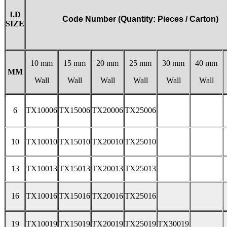
I.D
Code Number (Quantity: Pieces / Carton)
SIZE
10 mm
15 mm
20 mm
25 mm
30 mm
40 mm
MM
Wall
Wall
Wall
Wall
Wall
Wall
6
TX10006
TX15006
TX20006
TX25006
10
TX10010
TX15010
TX20010
TX25010
13
TX10013
TX15013
TX20013
TX25013
16
TX10016
TX15016
TX20016
TX25016
19
TX10019
TX15019
TX20019
TX25019
TX30019