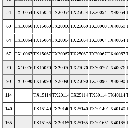
54
TX10054
TX15054
TX20054
TX25054
TX30054
TX40054
60
TX10060
TX15060
TX20060
TX25060
TX30060
TX40060
64
TX10064
TX15064
TX20064
TX25064
TX30064
TX40064
67
TX10067
TX15067
TX20067
TX25067
TX30067
TX40067
76
TX10076
TX15076
TX20076
TX25076
TX30076
TX40076
90
TX10090
TX15090
TX20090
TX25090
TX30090
TX40090
114
TX15114
TX20114
TX25114
TX30114
TX40114
140
TX15140
TX20140
TX25140
TX30140
TX40140
165
TX15165
TX20165
TX25165
TX30165
TX40165