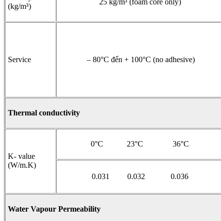
25 kg/m³ (foam core only)
(kg/m³)
Service
– 80°C đến + 100°C (no adhesive)
Thermal conductivity
0°C 23°C 36°C
K- value
(W/m.K)
0.031 0.032 0.036
Water Vapour Permeability