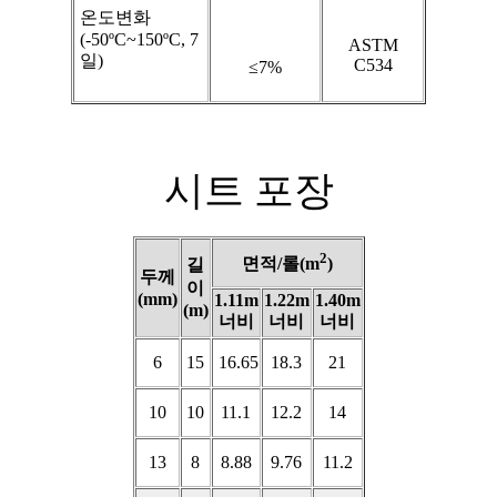
온도변화
(-50ºC~150ºC, 7
ASTM
일)
C534
≤7%
시트 포장
2
면적/롤(m
)
길
두께
이
(mm)
1.11m
1.22m
1.40m
(m)
너비
너비
너비
6
15
16.65
18.3
21
10
10
11.1
12.2
14
13
8
8.88
9.76
11.2