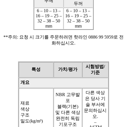
두께
두꺼
6 – 10 – 13 –
6 – 10 – 13 –
16 – 19 – 25 –
16 – 19 – 25 –
32 – 38 – 50
32 – 38 – 50
mm
mm
**주의: 요청 시 크기를 주문하려면 핫라인 0886 99 5959로 전
화하십시오.
시험방법/
특성
가치/평가
기준
개요
다른 색상
NBR 고무발
은 당사 기
포
재료
술 부서에
블랙(기본)
색상
문의하십시
및 다른 색상
구조
오.
완전히 독립
밀도(kg/m³)
–
기포구조