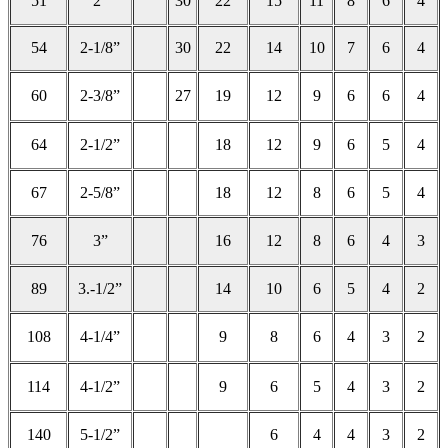
51
2”
30
22
15
11
8
6
4
54
2-1/8”
30
22
14
10
7
6
4
60
2-3/8”
27
19
12
9
6
6
4
64
2-1/2”
18
12
9
6
5
4
67
2-5/8”
18
12
8
6
5
4
76
3”
16
12
8
6
4
3
89
3.-1/2”
14
10
6
5
4
2
108
4-1/4”
9
8
6
4
3
2
114
4-1/2”
9
6
5
4
3
2
140
5-1/2”
6
4
4
3
2