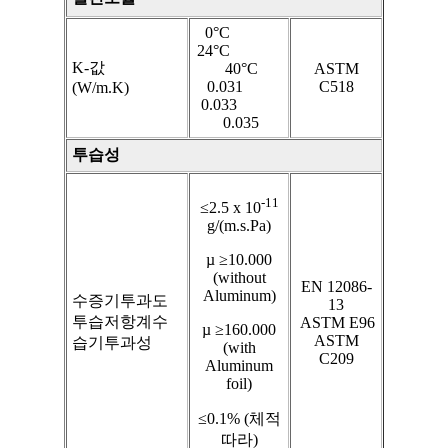
0°C
24°C
K-값
40°C
ASTM
0.031
C518
(W/m.K)
0.033
0.035
투습성
-11
≤2.5 x 10
g/(m.s.Pa)
µ ≥10.000
(without
EN 12086-
Aluminum)
수증기투과도
13
투습저항계수
|
ASTM E96
µ ≥160.000
ASTM
습기투과성
(with
C209
Aluminum
foil)
≤0.1% (체적
따라)