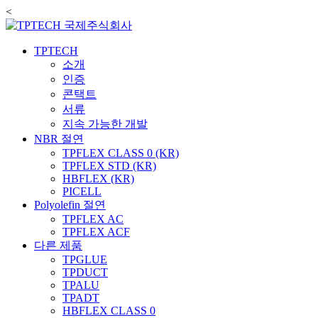
<
TPTECH
소개
인증
콘택트
서류
지속 가능한 개발
NBR 절연
TPFLEX CLASS 0 (KR)
TPFLEX STD (KR)
HBFLEX (KR)
PICELL
Polyolefin 절연
TPFLEX AC
TPFLEX ACF
다른 제품
TPGLUE
TPDUCT
TPALU
TPADT
HBFLEX CLASS 0