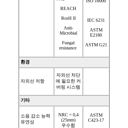
ISO 16000
REACH
RosH II
IEC 6231
Anti-
ASTM
Microbial
E2180
Fungal
ASTM G21
resistance
환경
자외선 차단
자외선 저항
에 필요한 커
버링 시스템
기타
NRC = 0,4
ASTM
소음 감소 능력
(25mm)
C423-17
유연성
우수함