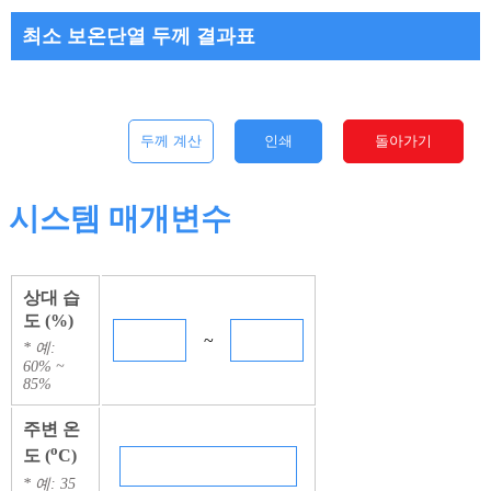
최소 보온단열 두께 결과표
두께 계산
인쇄
돌아가기
시스템 매개변수
상대 습
도 (%)
~
* 예:
60% ~
85%
주변 온
o
도 (
C)
* 예: 35