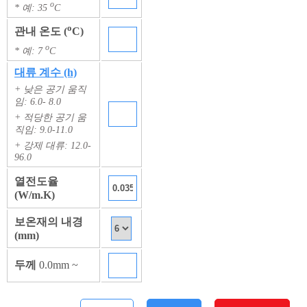
o
* 예: 35
C
o
관내 온도 (
C)
o
* 예: 7
C
대류 계수 (h)
+ 낮은 공기 움직
임: 6.0- 8.0
+ 적당한 공기 움
직임: 9.0-11.0
+ 강제 대류: 12.0-
96.0
열전도율
(W/m.K)
보온재의 내경
(mm)
두께
0.0mm ~