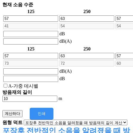
현재 소음 수준
125
250
dB
dB(A)
125
250
dB(A)
dB
A-가중 데시벨
방음재의 길이
m
계산하다
인쇄
원형 덕트
포장후 전반적인 소음을 알려졌을 때 방