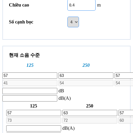
Chiều cao
m
Số cạnh bọc
현재 소음 수준
125
250
dB
dB(A)
125
250
dB(A)