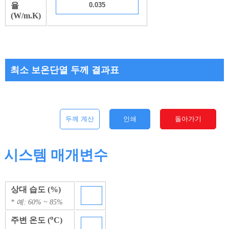
율
(W/m.K)
최소 보온단열 두께 결과표
두께 계산
인쇄
돌아가기
시스템 매개변수
상대 습도 (%)
* 예: 60% ~ 85%
o
주변 온도 (
C)