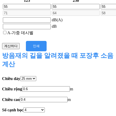
125
250
dB(A)
dB
A-가중 데시벨
계산하다
인쇄
방음재의 길을 알려졌을 때 포장후 소음
계산
Chiều dày
Chiều rộng
m
Chiều cao
m
Số cạnh bọc