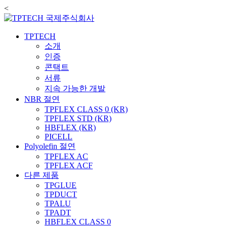
<
TPTECH
소개
인증
콘택트
서류
지속 가능한 개발
NBR 절연
TPFLEX CLASS 0 (KR)
TPFLEX STD (KR)
HBFLEX (KR)
PICELL
Polyolefin 절연
TPFLEX AC
TPFLEX ACF
다른 제품
TPGLUE
TPDUCT
TPALU
TPADT
HBFLEX CLASS 0