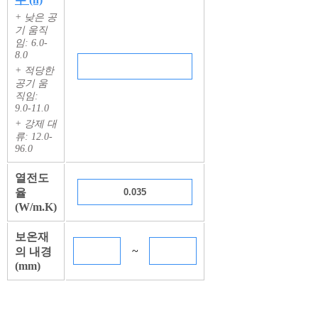
+ 낮은 공
기 움직
임: 6.0-
8.0
+ 적당한
공기 움
직임:
9.0-11.0
+ 강제 대
류: 12.0-
96.0
열전도
율
(W/m.K)
보온재
~
의 내경
(mm)