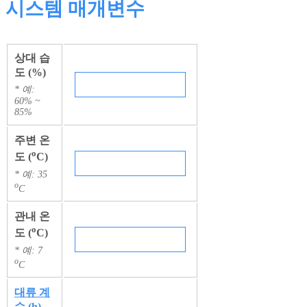
시스템 매개변수
상대 습
도 (%)
* 예:
60% ~
85%
주변 온
o
도 (
C)
* 예: 35
o
C
관내 온
o
도 (
C)
* 예: 7
o
C
대류 계
수 (h)