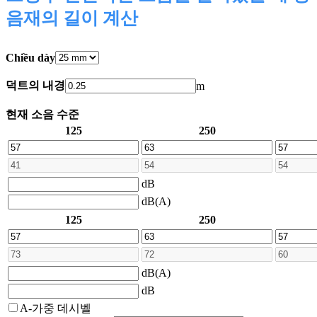
음재의 길이 계산
Chiều dày
덕트의 내경
m
현재 소음 수준
125
250
dB
dB(A)
125
250
dB(A)
dB
A-가중 데시벨