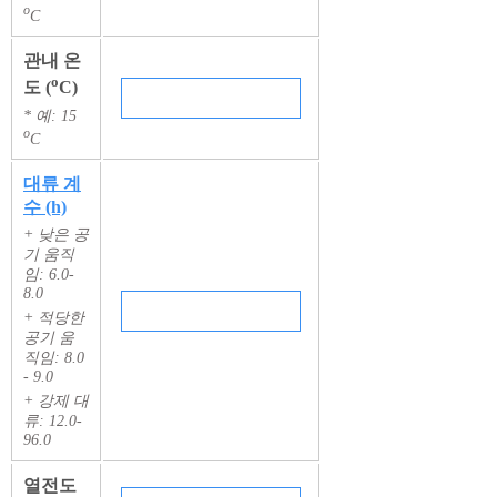
o
C
관내 온
o
도 (
C)
* 예: 15
o
C
대류 계
수 (h)
+ 낮은 공
기 움직
임: 6.0-
8.0
+ 적당한
공기 움
직임: 8.0
- 9.0
+ 강제 대
류: 12.0-
96.0
열전도