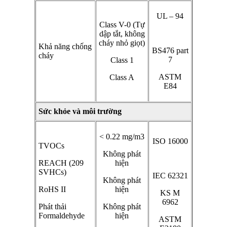
UL – 94
Class V-0 (Tự
dập tắt, không
cháy nhỏ giọt)
Khả năng chống
BS476 part
cháy
7
Class 1
ASTM
Class A
E84
Sức khỏe và môi trường
< 0.22 mg/m3
ISO 16000
TVOCs
Không phát
REACH (209
hiện
SVHCs)
IEC 62321
Không phát
RoHS II
hiện
KS M
6962
Phát thải
Không phát
Formaldehyde
hiện
ASTM