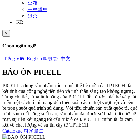
소개
프로젝트
인증
KR
×
Chọn ngôn ngữ
Tiếng Việt
English
티엔한
中文
BẢO ÔN PICELL
PICELL - dòng sản phẩm cách nhiệt thế hệ mới của TPTECH, là
kết tinh của công nghệ tiên tiến và tinh thần sáng tạo không ngừng.
Từng chi tiết, từng tính năng của PICELL đều được thiết kế và phát
triển một cách tỉ mỉ mang đến hiệu suất cách nhiệt vượt trội và bền
bỉ trong suốt quá trình sử dụng. Với tiêu chuẩn sản xuất quốc tế, quá
trình sản xuất năng suất cao, sản phẩm đạt được sự hoàn thiện từ bề
mặt, sự liên kết ngang tới cấu trúc ô cell. PICELL chính là lời cam
kết về chất lượng và sự tin cậy từ TPTECH
Catalogue 다운로드