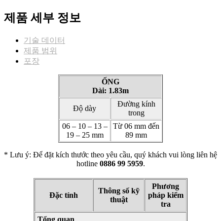
제품 세부 정보
기술 데이터
제품 범위
포장
ỐNG
Dài: 1.83m
Đường kính
Độ dày
trong
06 – 10 – 13 –
Từ 06 mm đến
19 – 25 mm
89 mm
* Lưu ý: Để đặt kích thước theo yêu cầu, quý khách vui lòng liên hệ
hotline
0886 99 5959
.
Phương
Thông số kỹ
Đặc tính
pháp kiểm
thuật
tra
Tổng quan