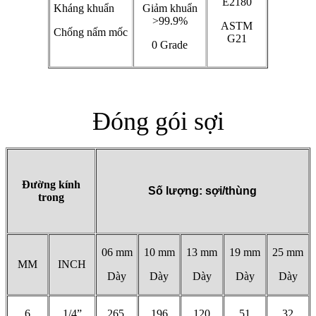
E2180
Kháng khuẩn
Giảm khuẩn
>99.9%
ASTM
Chống nấm mốc
G21
0 Grade
Đóng gói sợi
Đường kính
Số lượng: sợi/thùng
trong
06 mm
10 mm
13 mm
19 mm
25 mm
MM
INCH
Dày
Dày
Dày
Dày
Dày
6
1/4”
265
196
120
51
32