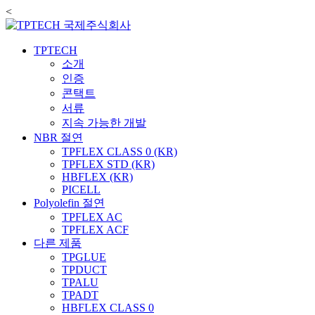
<
TPTECH
소개
인증
콘택트
서류
지속 가능한 개발
NBR 절연
TPFLEX CLASS 0 (KR)
TPFLEX STD (KR)
HBFLEX (KR)
PICELL
Polyolefin 절연
TPFLEX AC
TPFLEX ACF
다른 제품
TPGLUE
TPDUCT
TPALU
TPADT
HBFLEX CLASS 0