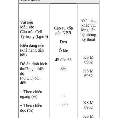
Với màu
Vật liệu
khác vui
Màu sắc
Cao su xốp
lòng liên
Cấu trúc Cell
gốc NBR
hệ phòng
Tỷ trọng (kg/m³)
kỹ thuật
Đen
Biến dạng nén
(khả năng đàn
Ô kín
hồi)
KS M
45 đến 65
6962
Độ ổn định kích
thước tại nhiệt
8%
KS M
độ
6962
(40 ± 1) oC,
48h:
+ Theo chiều
– 1
ngang (%)
KS M
– 0.5
+ Theo chiều
6962
dọc (%)
KS M