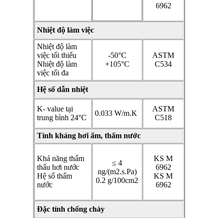
6962
Nhiệt độ làm việc
Nhiệt độ làm
việc tối thiểu
-50°C
ASTM
Nhiệt độ làm
+105°C
C534
việc tối đa
Hệ số dẫn nhiệt
K- value tại
ASTM
0.033 W/m.K
trung bình 24°C
C518
Tính kháng hơi ẩm, thấm nước
Khả năng thẩm
KS M
≤ 4
thấu hơi nước
6962
ng/(m2.s.Pa)
Hệ số thấm
KS M
0.2 g/100cm2
nước
6962
Đặc tính chống cháy