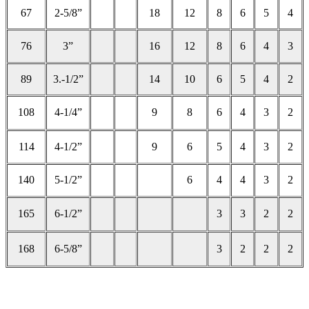
67
2-5/8”
18
12
8
6
5
4
76
3”
16
12
8
6
4
3
89
3.-1/2”
14
10
6
5
4
2
108
4-1/4”
9
8
6
4
3
2
114
4-1/2”
9
6
5
4
3
2
140
5-1/2”
6
4
4
3
2
165
6-1/2”
3
3
2
2
168
6-5/8”
3
2
2
2