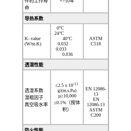
件的工作寿
=>10年
命
导热系数
0°C
24°C
K- value
40°C
ASTM
(W/m.K)
0.032
C518
0.033
0.036
透湿性能
-11
≤2.5 x 10
EN 12086-
透湿系数
g/(m.s.Pa)
13
|
µ≥10,000
湿租因子
|
EN
≤0.1%（按体
真空吸水率
12086-13
积）
ASTM
C209
防火性能