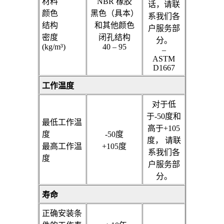
材料
NBR 橡胶
话，请联
颜色
黑色（具本）
系我们各
结构
和其他颜色
户服务部
密度
闭孔结构
分。
(kg/m³)
40 – 95
–
ASTM
D1667
工作温度
对于低
于-50度和
最低工作温
高于+105
度
-50度
度， 请联
最高工作温
+105度
系我们各
度
户服务部
分。
寿命
正确安装条