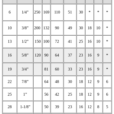
6
1/4”
250
169
110
51
30
*
*
*
10
3/8”
200
132
90
49
30
18
10
*
13
1/2”
150
100
72
41
25
16
10
*
16
5/8”
120
90
64
37
23
16
9
*
19
3/4”
81
60
33
23
16
9
*
22
7/8”
64
48
30
18
12
9
6
25
1”
56
42
25
18
12
9
6
28
1-1/8”
50
39
23
16
12
8
5