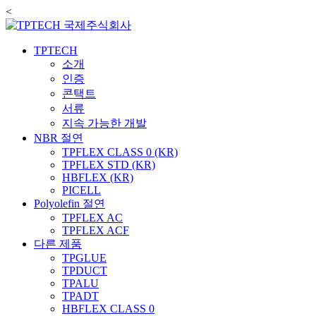
<
TPTECH
소개
인증
콘택트
서류
지속 가능한 개발
NBR 절연
TPFLEX CLASS 0 (KR)
TPFLEX STD (KR)
HBFLEX (KR)
PICELL
Polyolefin 절연
TPFLEX AC
TPFLEX ACF
다른 제품
TPGLUE
TPDUCT
TPALU
TPADT
HBFLEX CLASS 0