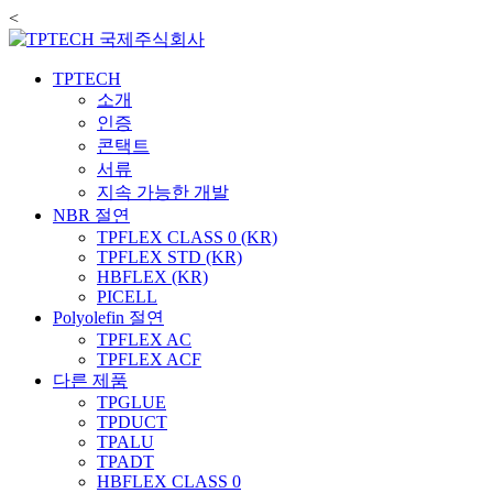
<
TPTECH
소개
인증
콘택트
서류
지속 가능한 개발
NBR 절연
TPFLEX CLASS 0 (KR)
TPFLEX STD (KR)
HBFLEX (KR)
PICELL
Polyolefin 절연
TPFLEX AC
TPFLEX ACF
다른 제품
TPGLUE
TPDUCT
TPALU
TPADT
HBFLEX CLASS 0