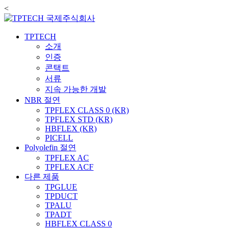
<
TPTECH
소개
인증
콘택트
서류
지속 가능한 개발
NBR 절연
TPFLEX CLASS 0 (KR)
TPFLEX STD (KR)
HBFLEX (KR)
PICELL
Polyolefin 절연
TPFLEX AC
TPFLEX ACF
다른 제품
TPGLUE
TPDUCT
TPALU
TPADT
HBFLEX CLASS 0